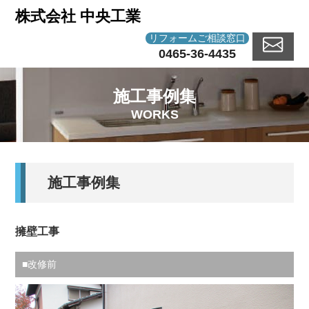
株式会社 中央工業
リフォームご相談窓口
0465-36-4435
施工事例集
WORKS
施工事例集
擁壁工事
■改修前