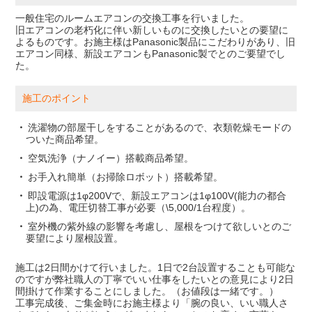
一般住宅のルームエアコンの交換工事を行いました。
旧エアコンの老朽化に伴い新しいものに交換したいとの要望に
よるものです。お施主様はPanasonic製品にこだわりがあり、旧
エアコン同様、新設エアコンもPanasonic製でとのご要望でし
た。
施工のポイント
洗濯物の部屋干しをすることがあるので、衣類乾燥モードの
ついた商品希望。
空気洗浄（ナノイー）搭載商品希望。
お手入れ簡単（お掃除ロボット）搭載希望。
即設電源は1φ200Vで、新設エアコンは1φ100V(能力の都合
上)の為、電圧切替工事が必要（\5,000/1台程度）。
室外機の紫外線の影響を考慮し、屋根をつけて欲しいとのご
要望により屋根設置。
施工は2日間かけて行いました。1日で2台設置することも可能な
のですが弊社職人の丁寧でいい仕事をしたいとの意見により2日
間掛けて作業することにしました。（お値段は一緒です。）
工事完成後、ご集金時にお施主様より「腕の良い、いい職人さ